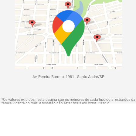
Av. Pereira Barreto, 1981 - Santo André/SP
*Os valores exibidos nesta página são os menores de cada tipologia, extraídos da
tabela vigente do mês, e poderão não estar mais em vigor. Caso o
empreendimento for um “breve lançamento”, o valor apresentado é uma
estimativa, não representando valor oficial, que será divulgado em lançamento
posterior. A construtora ou Incorporadora pode alterar os preços ou outras
informações, a qualquer momento sem prévio aviso, podendo esta, não estar
mais disponível para venda. As demais unidades do empreendimento serão
comercializadas de acordo com a tabela vigente do mês, podendo sofrer
alterações. Para mais detalhes e informações atualizadas, entre sempre em
contato conosco.